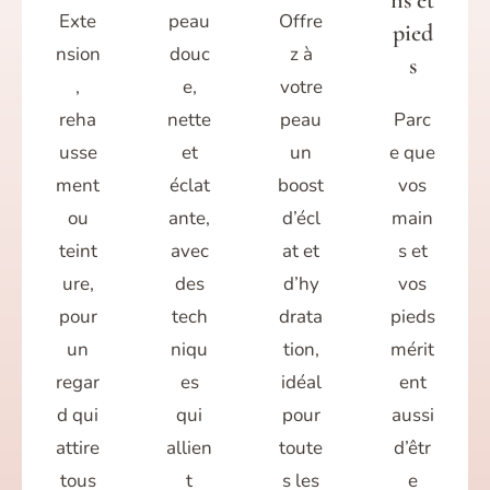
ns et
Exte
peau
Offre
pied
nsion
douc
z à
s
,
e,
votre
reha
nette
peau
Parc
usse
et
un
e que
ment
éclat
boost
vos
ou
ante,
d’écl
main
teint
avec
at et
s et
ure,
des
d’hy
vos
pour
tech
drata
pieds
un
niqu
tion,
mérit
regar
es
idéal
ent
d qui
qui
pour
aussi
attire
allien
toute
d’êtr
tous
t
s les
e