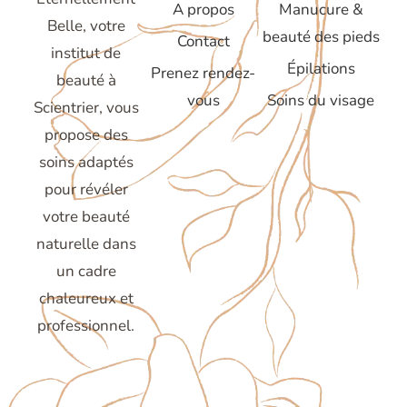
A propos
Manucure &
Belle, votre
beauté des pieds
Contact
institut de
Épilations
Prenez rendez-
beauté à
vous
Soins du visage
Scientrier, vous
propose des
soins adaptés
pour révéler
votre beauté
naturelle dans
un cadre
chaleureux et
professionnel.