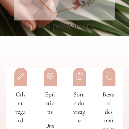
Nos prestations
Cils
Épil
Soin
Beau
et
atio
s du
té
rega
ns
visag
des
rd
e
mai
Une